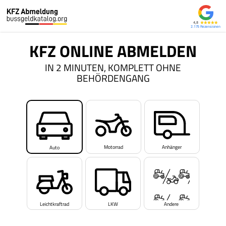
4,8
2.175
KFZ ONLINE ABMELDEN
IN 2 MINUTEN, KOMPLETT OHNE
BEHÖRDENGANG
Motorrad
Anhänger
Auto
Leichtkraftrad
LKW
Andere